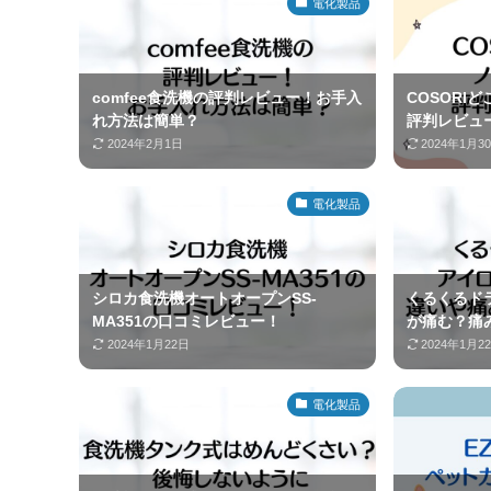
電化製品
comfee食洗機の評判レビュー！お手入
COSORI
れ方法は簡単？
評判レビュ
2024年2月1日
2024年1月3
電化製品
シロカ食洗機オートオープンSS-
くるくるド
MA351の口コミレビュー！
が痛む？痛
2024年1月22日
2024年1月2
電化製品