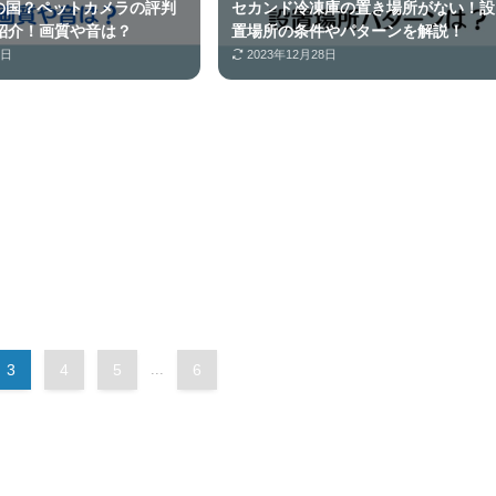
この国？ペットカメラの評判
セカンド冷凍庫の置き場所がない！設
紹介！画質や音は？
置場所の条件やパターンを解説！
8日
2023年12月28日
3
4
5
...
6