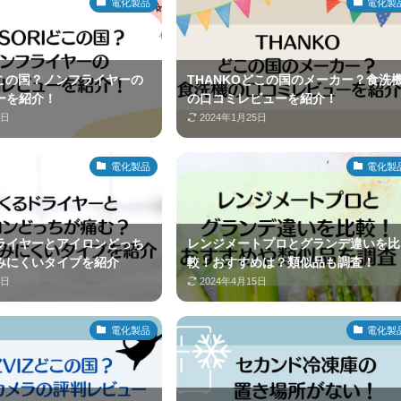
電化製品
電化製
どこの国？ノンフライヤーの
THANKOどこの国のメーカー？食洗
ーを紹介！
の口コミレビューを紹介！
0日
2024年1月25日
電化製品
電化製
ライヤーとアイロンどっち
レンジメートプロとグランデ違いを比
みにくいタイプを紹介
較！おすすめは？類似品も調査！
2日
2024年4月15日
電化製品
電化製