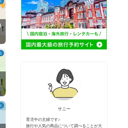
品
機
品
品
サニー
育児中の主婦です♪
旅行や人気の商品について調べることが大