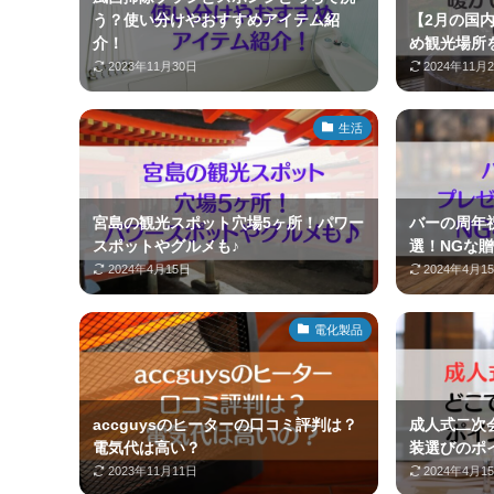
う？使い分けやおすすめアイテム紹
【2月の国
介！
め観光場所
2023年11月30日
2024年11月
生活
宮島の観光スポット穴場5ヶ所！パワー
バーの周年
スポットやグルメも♪
選！NGな
2024年4月15日
2024年4月1
電化製品
accguysのヒーターの口コミ評判は？
成人式二次
電気代は高い？
装選びのポ
2023年11月11日
2024年4月1