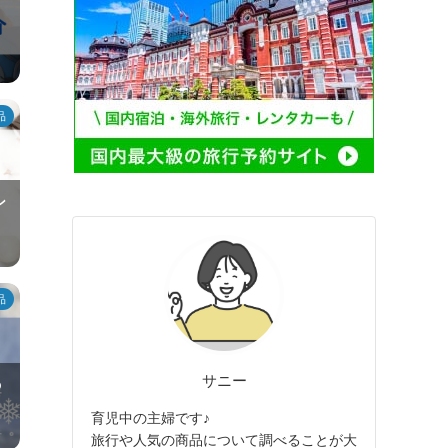
品
ン
品
サニー
の
育児中の主婦です♪
旅行や人気の商品について調べることが大