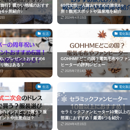
内旅行】暖かい地域のおすす
60代女性一人旅おすすめの旅先8ヶ
を6ヶ所紹介♪
所！観光スポットや温泉地を紹介
22日
2024年4月15日
生活
電化製
祝いプレゼントおすすめ6
GOHHMEどこの国？電気毛布やファ
贈り物はある？
ヒーターの評判レビュー
5日
2025年7月14日
生活
電化製
会のドレスどこで買う？服
セラミックファンヒーター10畳以上
イントや注意点は？
部屋におすすめ！厳選6つを紹介♪
5日
2024年4月15日