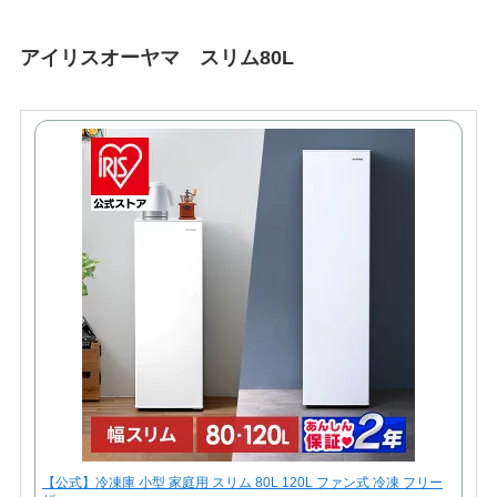
アイリスオーヤマ スリム80L
【公式】冷凍庫 小型 家庭用 スリム 80L 120L ファン式 冷凍 フリー