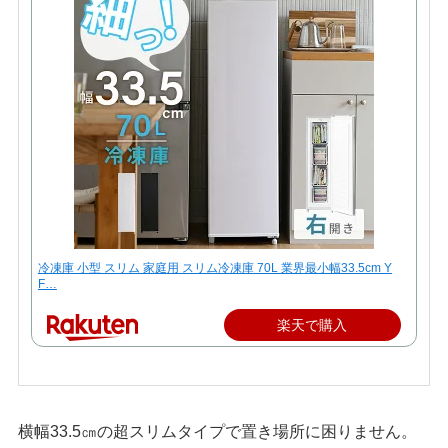
冷凍庫 小型 スリム 家庭用 スリム冷凍庫 70L 業界最小幅33.5cm Y
F…
楽天で購入
横幅33.5㎝の超スリムタイプで置き場所に困りません。