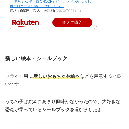
ー 赤ちゃん ボーロ SNOOPY ピーナッツ おやつ入れ
ボーロケース 中蓋 こぼれにくい ）
価格：660円（税込、送料別)
(2023/7/12時点)
楽天で購入
新しい絵本・シールブック
フライト用に
新しいおもちゃや絵本
などを用意すると良
いです。
うちの子は絵本にあまり興味がなかったので、大好きな
恐竜が乗っている
シールブック
を選びましたよ。