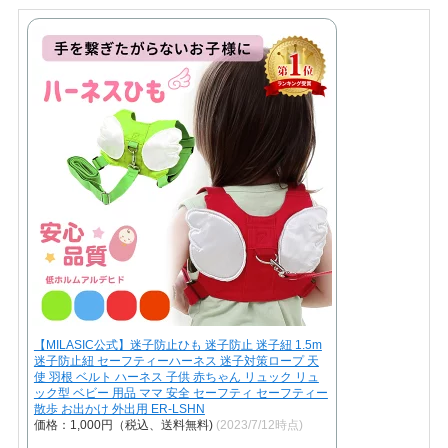
【MILASIC公式】迷子防止ひも 迷子防止 迷子紐 1.5m
迷子防止紐 セーフティーハーネス 迷子対策ロープ 天
使 羽根 ベルト ハーネス 子供 赤ちゃん リュック リュ
ック型 ベビー 用品 ママ 安全 セーフティ セーフティー
散歩 お出かけ 外出用 ER-LSHN
価格：1,000円（税込、送料無料)
(2023/7/12時点)