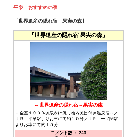
平泉 おすすめの宿
【
世界遺産の隠れ宿 果実の森
】
「世界遺産の隠れ宿 果実の森」
～世界遺産の隠れ宿～果実の森
～全室１００％源泉かけ流し檜内風呂付き温泉宿～／
ＪＲ 平泉駅よりお車にて約１０分／ＪＲ 一ノ関駅
よりお車にて約１５分
コメント数 ： 243