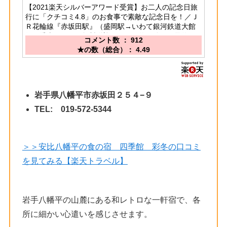
【2021楽天シルバーアワード受賞】お二人の記念日旅
行に「クチコミ4.8」のお食事で素敵な記念日を！／Ｊ
Ｒ花輪線『赤坂田駅』（盛岡駅→いわて銀河鉄道大館
行き乗車） より無料送迎バスにて約２分（要予約）
コメント数 ： 912
★の数（総合）： 4.49
岩手県八幡平市赤坂田２５４−９
TEL: 019-572-5344
＞＞安比八幡平の食の宿 四季館 彩冬の口コミ
を見てみる【楽天トラベル】
岩手八幡平の山麓にある和レトロな一軒宿で、各
所に細かい心遣いを感じさせます。