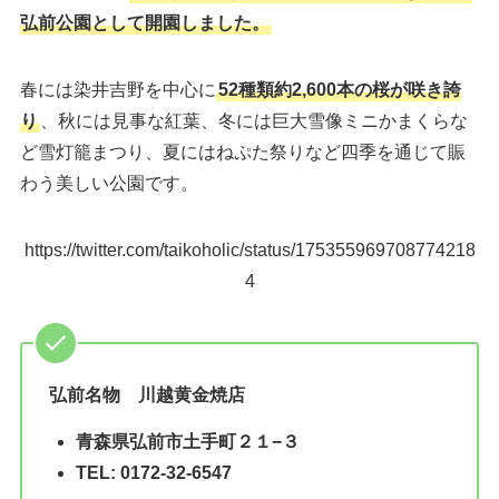
弘前公園として開園しました。
春には染井吉野を中心に
52種類約2,600本の桜が咲き誇
り
、秋には見事な紅葉、冬には巨大雪像ミニかまくらな
ど雪灯籠まつり、夏にはねぷた祭りなど四季を通じて賑
わう美しい公園です。
https://twitter.com/taikoholic/status/175355969708774218
4
弘前名物 川越黄金焼店
青森県弘前市土手町２１−３
TEL: 0172-32-6547