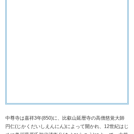
中尊寺は嘉祥3年(850)に、比叡山延暦寺の高僧慈覚大師
円仁(じかくだいしえんにん)によって開かれ、12世紀はじ