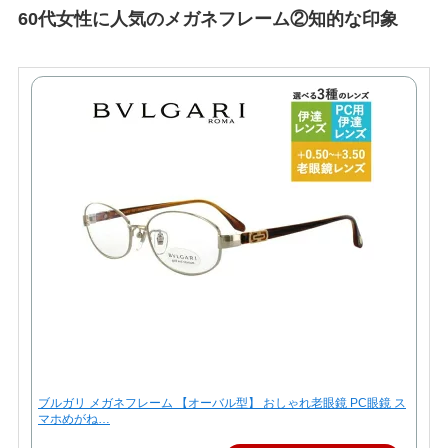
60代女性に人気のメガネフレーム②知的な印象
ブルガリ メガネフレーム 【オーバル型】 おしゃれ老眼鏡 PC眼鏡 ス
マホめがね…