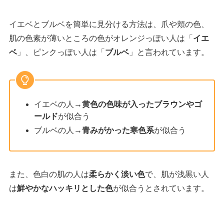
イエベとブルベを簡単に見分ける方法は、爪や頬の色、
肌の色素が薄いところの色がオレンジっぽい人は「
イエ
ベ
」、ピンクっぽい人は「
ブルベ
」と言われています。
イエベの人→
黄色の色味が入ったブラウンやゴ
ールド
が似合う
ブルベの人→
青みがかった寒色系
が似合う
また、色白の肌の人は
柔らかく淡い色
で、肌が浅黒い人
は
鮮やかなハッキリとした色
が似合うとされています。